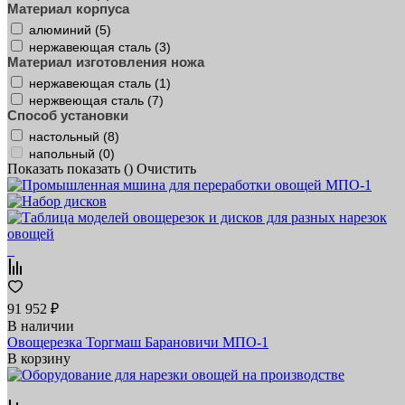
Материал корпуса
алюминий (
5
)
нержавеющая сталь (
3
)
Материал изготовления ножа
нержавеющая сталь (
1
)
нержвеющая сталь (
7
)
Способ установки
настольный (
8
)
напольный (
0
)
Показать
показать (
)
Очистить
91 952 ₽
В наличии
Овощерезка Торгмаш Барановичи МПО-1
В корзину