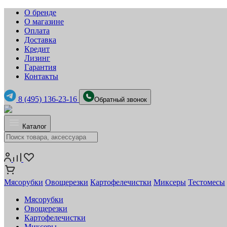
О бренде
О магазине
Оплата
Доставка
Кредит
Лизинг
Гарантия
Контакты
8 (495) 136-23-16
Обратный звонок
Каталог
Мясорубки
Овощерезки
Картофелечистки
Миксеры
Тестомесы
Мясорубки
Овощерезки
Картофелечистки
Миксеры